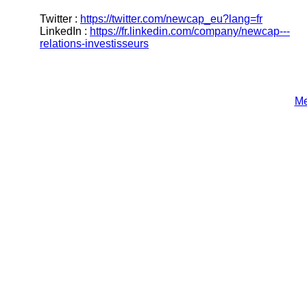
Twitter :
https://twitter.com/newcap_eu?lang=fr
LinkedIn :
https://fr.linkedin.com/company/newcap---
relations-investisseurs
Me